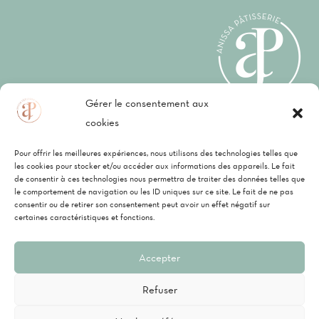
Gérer le consentement aux
cookies
Mentions légales
–
CGV
–
Politique de
Pour offrir les meilleures expériences, nous utilisons des technologies telles que
confidentialité
les cookies pour stocker et/ou accéder aux informations des appareils. Le fait
de consentir à ces technologies nous permettra de traiter des données telles que
le comportement de navigation ou les ID uniques sur ce site. Le fait de ne pas
consentir ou de retirer son consentement peut avoir un effet négatif sur
P
Vi
C
certaines caractéristiques et fonctions.
Anissa Pâtisserie, une société
ay
re
ar
Accepter
p
m
te
Refuser