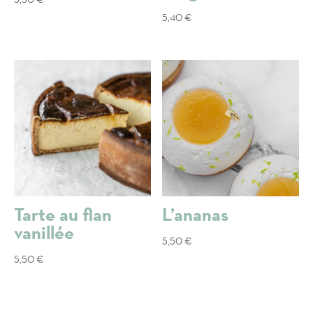
5,40
€
Tarte au flan
L’ananas
vanillée
5,50
€
5,50
€