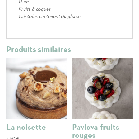
Œufs
Fruits à coques
Céréales contenant du gluten
Produits similaires
La noisette
Pavlova fruits
rouges
5,50
€