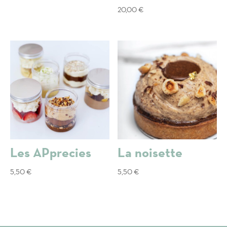
20,00
€
Les APprecies
La noisette
5,50
€
5,50
€