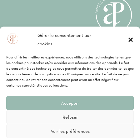
Gérer le consentement aux
cookies
Mentions légales
–
CGV
–
Politique de
Pour offrir les meilleures expériences, nous utilisons des technologies telles que
confidentialité
les cookies pour stocker et/ou accéder aux informations des appareils. Le fait
de consentir à ces technologies nous permettra de traiter des données telles que
le comportement de navigation ou les ID uniques sur ce site. Le fait de ne pas
consentir ou de retirer son consentement peut avoir un effet négatif sur
P
Vi
C
certaines caractéristiques et fonctions.
Anissa Pâtisserie, une société
ay
re
ar
Accepter
p
m
te
Refuser
al
e
de
Voir les préférences
Copyright 2022 ©
Anissa Pâtisserie