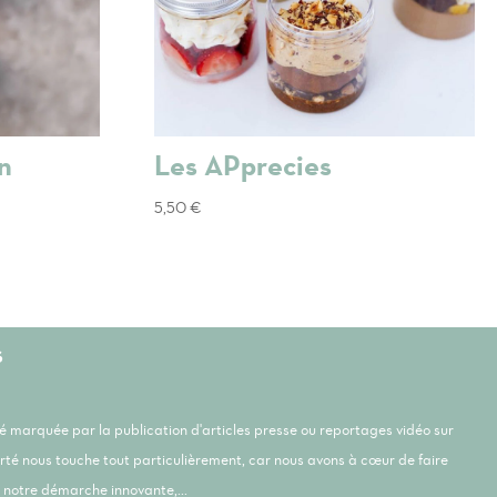
n
Les APprecies
5,50
€
s
été marquée par la publication d'articles presse ou reportages vidéo sur
orté nous touche tout particulièrement, car nous avons à cœur de faire
notre démarche innovante,...