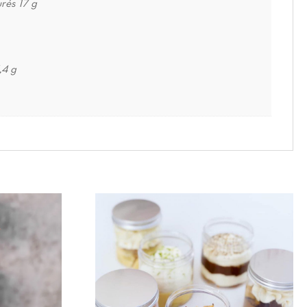
rés 17 g
,4 g