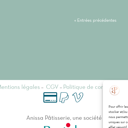
« Entrées précédentes
entions légales
–
CGV
–
Politique de confidentiali
P
Vi
Pour offrir l
C
stocker et/ou
Anissa Pâtisserie, une société
nous permettr
ay
re
ar
uniques sur c
effet négatif