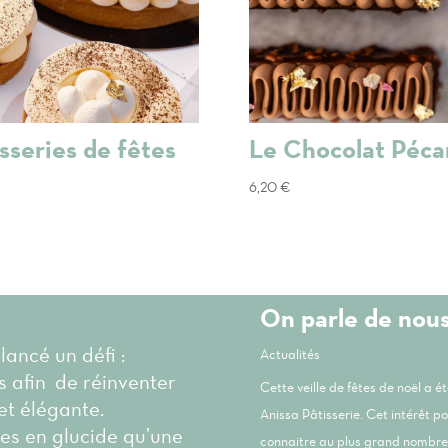
sseries de fêtes
Le Chocolat Péca
6,20
€
On parle de nou
 lancé un défi :
Actualités
és afin de réinventer
Cette veille de fêtes de noël a 
et élégante.
Anissa Pâtisserie. Cet intérêt p
les en glucide qu’une
connaitre au plus grand nombre 