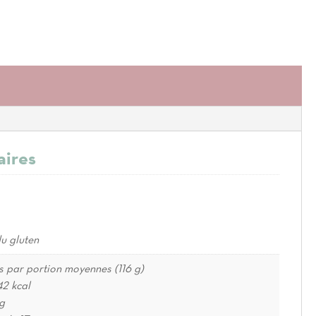
aires
u gluten
es par portion moyennes (116 g)
42 kcal
 g