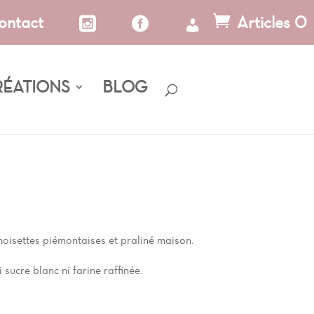
ontact
Articles 0
RÉATIONS
BLOG
noisettes piémontaises et praliné maison.
 sucre blanc ni farine raffinée.