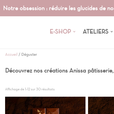
Notre obsession : réduire les glucides de no
E-SHOP
ATELIERS
Accueil
/ Déguster
Découvrez nos créations Anissa pâtisserie, 
Affichage de 1–12 sur 30 résultats
Catégories de produits
Catégories de produits