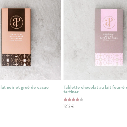
lat noir et grué de cacao
Tablette chocolat au lait fourré
tartiner
Note
12,12
€
4.00
sur 5