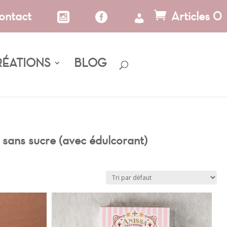
ontact
Articles 0
RÉATIONS
BLOG
r sans sucre (avec édulcorant)