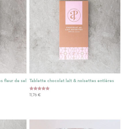
s fleur de sel
Tablette chocolat lait & noisettes entières
Note
11,76
€
5.00
sur 5