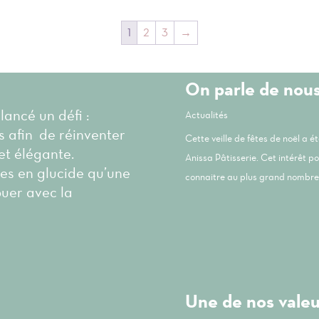
1
2
3
→
On parle de nou
 lancé un défi :
Actualités
és afin de réinventer
Cette veille de fêtes de noël a 
et élégante.
Anissa Pâtisserie. Cet intérêt p
les en glucide qu’une
connaitre au plus grand nombre 
ouer avec la
Une de nos valeur