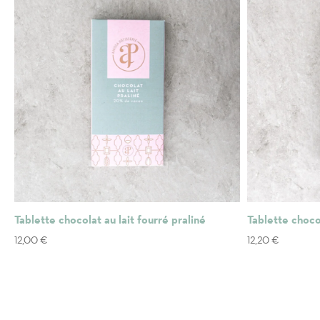
Tablette chocolat au lait fourré praliné
Tablette choco
12,00
€
12,20
€