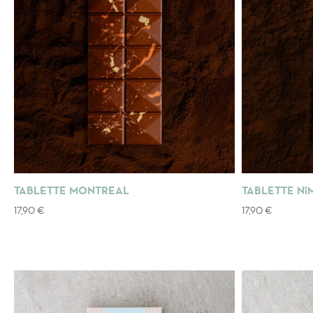
TABLETTE MONTREAL
TABLETTE Nî
17,90
€
17,90
€