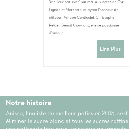
"Meilleur pâtissier" sur M6. Aux cotés de Cyril
Lignac et Mercotte, et ayant l'honneur de
côtoyer Philippe Conticcini, Christophe
Felder, Benoît Couvrant, elle se passionne
d'amour...
Lire Plus
Notre histoire
Anissa, finaliste du meilleur patissier 2015, s’est
éliminer le sucre blanc et tous les sucres raffin
une patisserie tout aussi saine que gourmande 