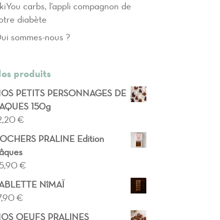
kiYou carbs, l’appli compagnon de
otre diabète
ui sommes-nous ?
os produits
OS PETITS PERSONNAGES DE
AQUES 150g
2,20
€
OCHERS PRALINE Edition
âques
5,90
€
ABLETTE NîMAÏ
7,90
€
OS OEUFS PRALINES