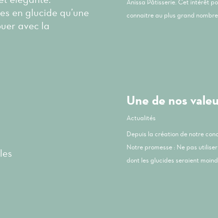
Anissa Pâtisserie. Cet intérêt p
les en glucide qu’une
connaitre au plus grand nombre 
ouer avec la
Une de nos valeur
Actualités
Depuis la création de notre co
Notre promesse : Ne pas utiliser 
les
dont les glucides seraient moindr