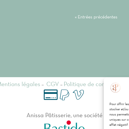
« Entrées précédentes
entions légales
–
CGV
–
Politique de confidentiali
P
Vi
Pour offrir l
C
stocker et/ou
Anissa Pâtisserie, une société
nous permettr
ay
re
ar
uniques sur c
effet négatif