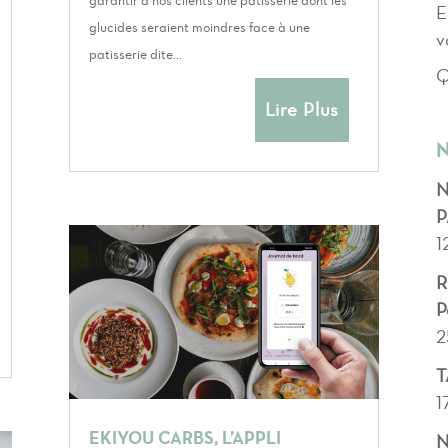
garantir à nos clients une patisserie dont les
E
glucides seraient moindres face à une
v
patisserie dite...
Q
Lire Plus
N
N
P
1
R
P
2
T
1
EKIYOU CARBS, L’APPLI
N