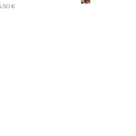
6,50
€