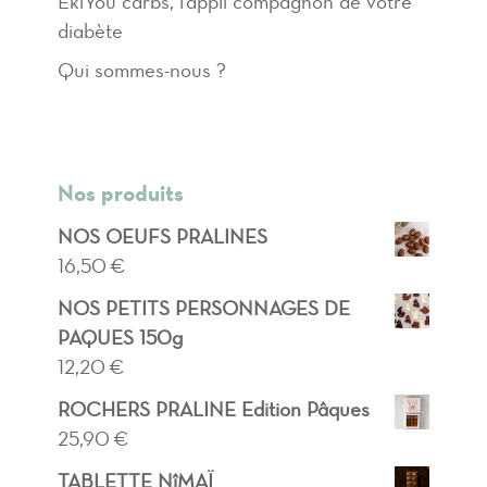
EkiYou carbs, l’appli compagnon de votre
diabète
Qui sommes-nous ?
Nos produits
NOS OEUFS PRALINES
16,50
€
NOS PETITS PERSONNAGES DE
PAQUES 150g
12,20
€
ROCHERS PRALINE Edition Pâques
25,90
€
TABLETTE NîMAÏ