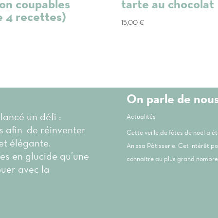
non coupables
tarte au chocolat
e 4 recettes)
15,00
€
On parle de nou
 lancé un défi :
Actualités
és afin de réinventer
Cette veille de fêtes de noël a 
et élégante.
Anissa Pâtisserie. Cet intérêt p
les en glucide qu’une
connaitre au plus grand nombre 
ouer avec la