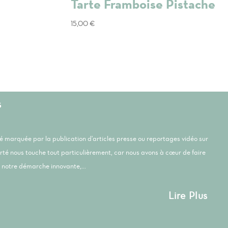
Tarte Framboise Pistache
15,00
€
s
été marquée par la publication d'articles presse ou reportages vidéo sur
orté nous touche tout particulièrement, car nous avons à cœur de faire
notre démarche innovante,...
Lire Plus