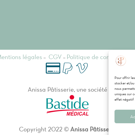
entions légales
–
CGV
–
Politique de confidentiali
P
Vi
Pour offrir l
C
stocker et/ou
Anissa Pâtisserie, une société
nous permettr
ay
re
ar
uniques sur c
effet négatif
p
m
te
Ac
al
e
de
Copyright 2022 ©
Anissa Pâtisserie