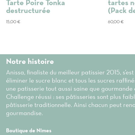
Tarte Poire Tonka
tartes 
destructurée
(Pack d
15,00
€
60,00
€
Notre histoire
Anissa, finaliste du meilleur patissier 2015, s’est
éliminer le sucre blanc et tous les sucres raffin
une patisserie tout aussi saine que gourmande 
Challenge réussi : ses pâtisseries sont plus faib
pâtisserie traditionnelle. Ainsi chacun peut ren
gourmandise.
Boutique de Nîmes