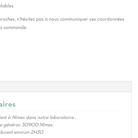
lables.
os proches, n’hésitez pas à nous communiquer ses coordonnées
 la commande.
aires
lent à Nîmes dans notre laboratoire :
de générac 30900 Nîmes.
 durent environ 2H30.