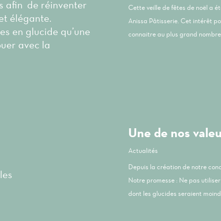
és afin de réinventer
Cette veille de fêtes de noël a 
et élégante.
Anissa Pâtisserie. Cet intérêt p
les en glucide qu’une
connaitre au plus grand nombre 
ouer avec la
Une de nos valeur
Actualités
Depuis la création de notre co
les
Notre promesse : Ne pas utiliser 
dont les glucides seraient moindr