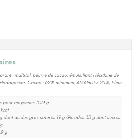
aires
rant : maltitol, beurre de cacao, émulsifiant : lécithine de
de Madagascar. Cacao : 62% minimum, AMANDES 25%, Fleur
les pour moyennes 100 g
 kcal
g dont acides gras saturés 19 g Glucides 33 g dont sucres
 g
,9 g