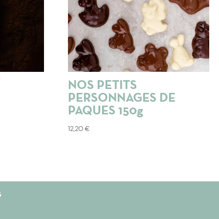
NOS PETITS
PERSONNAGES DE
PAQUES 150g
12,20
€
s