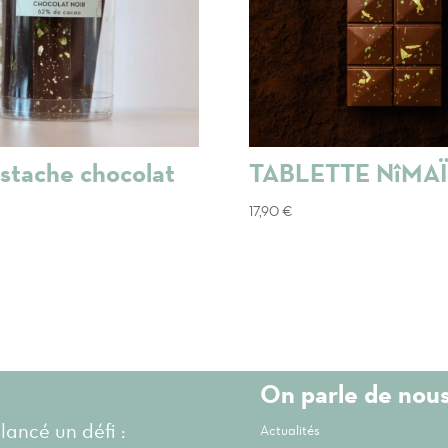
istache chocolat
TABLETTE NîMAÏ
17,90
€
On parle de nou
 lancé un défi :
Actualités