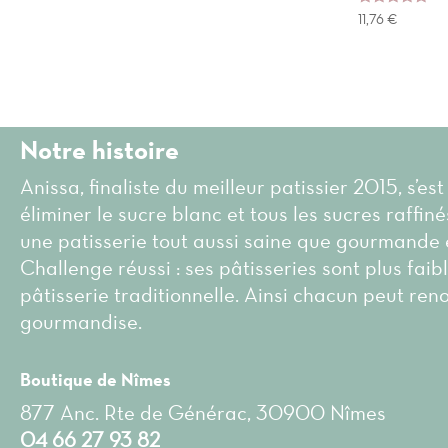
Note
11,76
€
5.00
sur 5
Notre histoire
Anissa, finaliste du meilleur patissier 2015, s’est
éliminer le sucre blanc et tous les sucres raffin
une patisserie tout aussi saine que gourmande 
Challenge réussi : ses pâtisseries sont plus faib
pâtisserie traditionnelle. Ainsi chacun peut ren
gourmandise.
Boutique de Nîmes
877 Anc. Rte de Générac, 30900 Nîmes
04 66 27 93 82