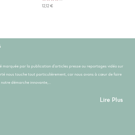
Note
12,12
€
4.00
sur 5
s
été marquée par la publication d'articles presse ou reportages vidéo sur
orté nous touche tout particulièrement, car nous avons à cœur de faire
notre démarche innovante,...
Lire Plus