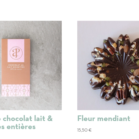
 chocolat lait &
Fleur mendiant
es entières
15,50
€