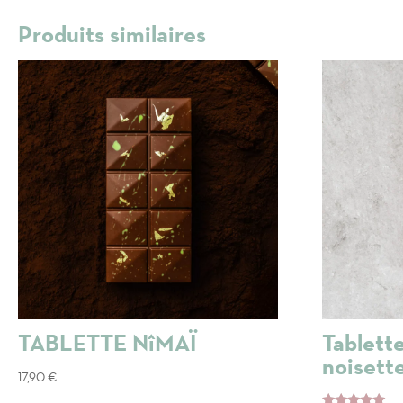
Produits similaires
TABLETTE NîMAÏ
Tablette
noisett
17,90
€