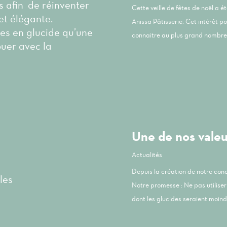
és afin de réinventer
Cette veille de fêtes de noël a 
et élégante.
Anissa Pâtisserie. Cet intérêt p
les en glucide qu’une
connaitre au plus grand nombre 
ouer avec la
Une de nos valeur
Actualités
Depuis la création de notre co
les
Notre promesse : Ne pas utiliser 
dont les glucides seraient moindr