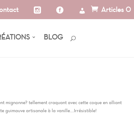
ontact
Articles 0
RÉATIONS
BLOG
t mignonne? tellement craquant avec cette coque en alliant
tte guimauve artisanale à la vanille….Irrésistible!