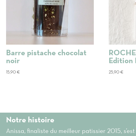
Barre pistache chocolat
ROCHE
noir
Edition
15,90
€
25,90
€
Notre histoire
Anissa, finaliste du meilleur patissier 2015, s’est