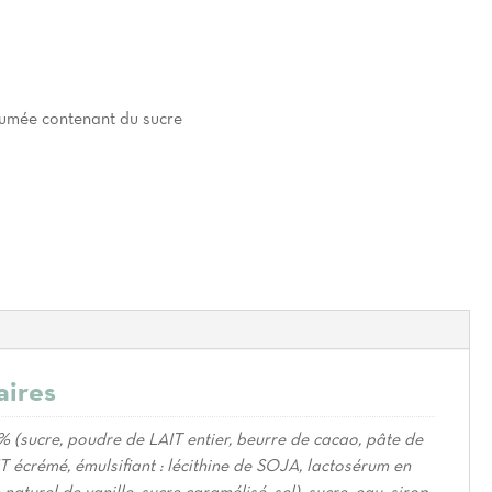
umée contenant du sucre
aires
% (sucre, poudre de LAIT entier, beurre de cacao, pâte de
 écrémé, émulsifiant : lécithine de SOJA, lactosérum en
aturel de vanille, sucre caramélisé, sel), sucre, eau, sirop