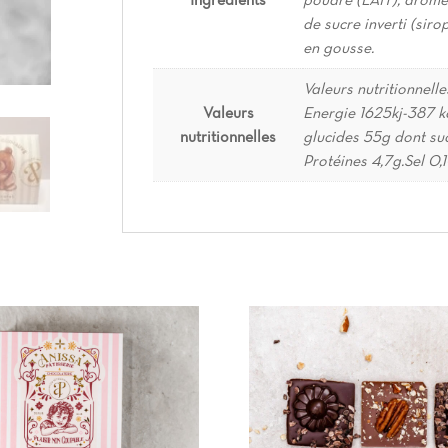
de sucre inverti (siro
en gousse.
Valeurs nutritionnel
Valeurs
Energie 1625kj-387 kc
nutritionnelles
glucides 55g dont suc
Protéines 4,7g.Sel 0,