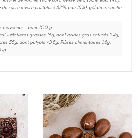
p de sucre inverti cristallisé 82%, eau 18%), gélatine, vanille
les moyennes – pour 100 g
al – Matières grasses 16g, dont acides gras saturés 9,4g,
res 55g, dont polyols <0,5g. Fibres alimentaires 1,8g.
10g