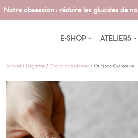
Notre obsession : réduire les glucides de no
E-SHOP
ATELIERS
Accueil
/
Déguster
/
Chocolat à picorer
/ Oursons Guimauve