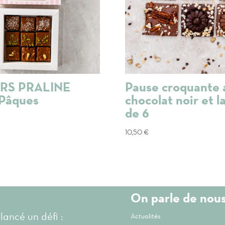
RS PRALINE
Pause croquante 
 Pâques
chocolat noir et la
de 6
10,50
€
On parle de nou
 lancé un défi :
Actualités