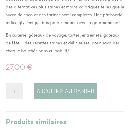
des alternatives plus saines et moins caloriques telles que le
sucre de coco et des farines semi complètes. Une pâtisserie
indice glycémique bas pour renouer avec la gourmandise !
Biscuiterie, gâteaux de voyage, tartes, entremets, gâteaux
de fête … des recettes saines et délicieuses, pour savourer
chaque bouchée sans culpabilité.
27,00
€
quantité
AJOUTER AU PANIER
de
Livre
Anissa
Patisserie
Produits similaires
-