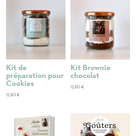
Ma
pâtisserie
légère
en
sucre
Kit de
Kit Brownie
préparation pour
chocolat
Cookies
12,80
€
12,80
€