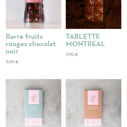
Barre fruits
TABLETTE
rouges chocolat
MONTREAL
noir
17,90
€
15,90
€