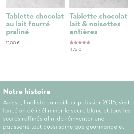
Tablette chocolat
Tablette chocolat
au lait fourré
lait & noisettes
praliné
entières
12,00
€
Note
11,76
€
5.00
sur 5
Notre histoire
Anissa, finaliste du meilleur patissier 2015, s’est
lancé un défi : éliminer le sucre blanc et tous les
sucres raffinés afin de réinventer une
patisserie tout aussi saine que gourmande et