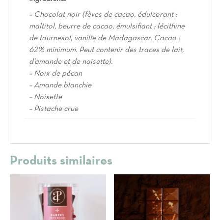
– Chocolat noir (fèves de cacao, édulcorant :
maltitol, beurre de cacao, émulsifiant : lécithine
de tournesol, vanille de Madagascar. Cacao :
62% minimum. Peut contenir des traces de lait,
d’amande et de noisette).
– Noix de pécan
– Amande blanchie
– Noisette
– Pistache crue
Produits similaires